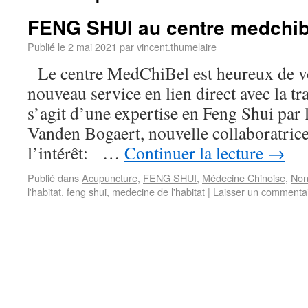
FENG SHUI au centre medchib
Publié le
2 mai 2021
par
vincent.thumelaire
Le centre MedChiBel est heureux de v
nouveau service en lien direct avec la tra
s’agit d’une expertise en Feng Shui par l
Vanden Bogaert, nouvelle collaboratrice
l’intérêt: …
Continuer la lecture
→
Publié dans
Acupuncture
,
FENG SHUI
,
Médecine Chinoise
,
Non
l'habitat
,
feng shui
,
medecine de l'habitat
|
Laisser un commenta