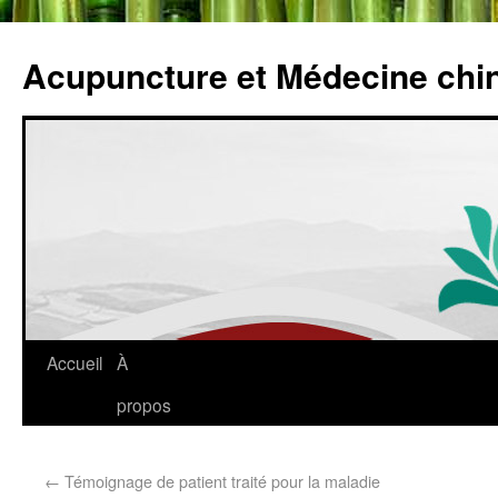
Acupuncture et Médecine chi
Accueil
À
propos
←
Témoignage de patient traité pour la maladie