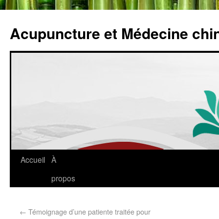
Acupuncture et Médecine chi
Accueil
À
propos
←
Témoignage d’une patiente traitée pour